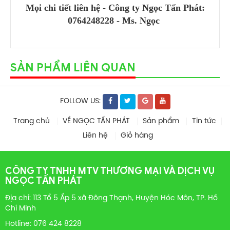
Mọi chi tiết liên hệ - Công ty Ngọc Tấn Phát:
0764248228 - Ms. Ngọc
SẢN PHẨM LIÊN QUAN
FOLLOW US:
Trang chủ
VỀ NGỌC TẤN PHÁT
Sản phẩm
Tin tức
Liên hệ
Giỏ hàng
CÔNG TY TNHH MTV THƯƠNG MẠI VÀ DỊCH VỤ
NGỌC TẤN PHÁT
Địa chỉ: 113 Tổ 5 Ấp 5 xã Đông Thạnh, Huyện Hóc Môn, TP. Hồ
Chí Minh
Hotline: 076 424 8228