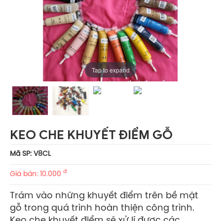
Tap to expand
KEO CHE KHUYẾT ĐIỂM GỖ
Mã SP: V8CL
đ
Giá bán: 10.000
Trám vào những khuyết điểm trên bề mặt
gỗ trong quá trình hoàn thiện công trình.
Keo che khuyết điểm sẽ xử lí được các