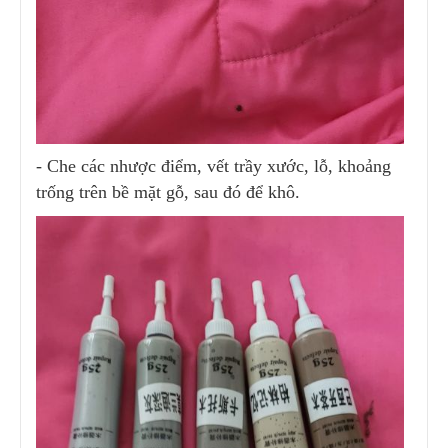
- Che các nhược điểm, vết trầy xước, lỗ, khoảng
trống trên bề mặt gỗ, sau đó để khô.