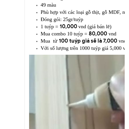
49 màu
Phù hợp với các loại gỗ thịt, gỗ MDF, nhự
Đóng gói: 25gr/tuýp
10,000
1 tuýp =
vnd (giá bán lẽ)
80,000
Mua combo 10 tuýp =
vnd
100 tuýp giá sẽ là 7,000
Mua từ
vnd /
Với số lượng trên 1000 tuýp giá 5,000 vn