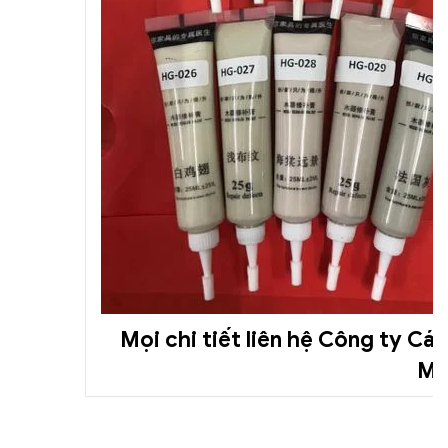
Mọi chi tiết liên hệ Công ty C
Ms