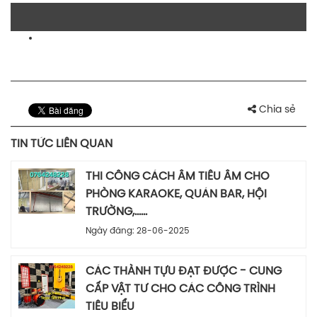
Chia sẻ
TIN TỨC LIÊN QUAN
THI CÔNG CÁCH ÂM TIÊU ÂM CHO
PHÒNG KARAOKE, QUÁN BAR, HỘI
TRƯỜNG,......
Ngày đăng: 28-06-2025
CÁC THÀNH TỰU ĐẠT ĐƯỢC - CUNG
CẤP VẬT TƯ CHO CÁC CÔNG TRÌNH
TIÊU BIỂU