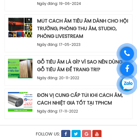
Ngày đăng: 19-06-2024
MÚT CÁCH ÂM TIÊU ÂM DÀNH CHO HỘI
TRƯỜNG, PHÒNG THU ÂM, STUDIO,
PHÒNG LIVESTREAM
Ngày đăng: 17-05-2023
GỖ TIÊU ÂM LÀ GÌ? VÌ SAO NÊN DÙNG
GỖ TIÊU ÂM ĐỂ TRANG TRÍ?
Ngày đăng: 20-11-2022
ĐƠN VỊ CUNG CẤP TÚI KHÍ CÁCH ÂM,
CÁCH NHIỆT GIÁ TỐT TẠI TPHCM
Ngày đăng: 17-11-2022
FOLLOW US: